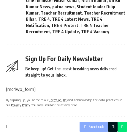
Chief Minister Nitish Kumar
,
Nitish Kumar
,
Nitish
Kumar News
,
patna news
,
Student leader Dilip
Kumar
,
Teacher Recruitment
,
Teacher Recruitment
Bihar
,
TRE 4
,
TRE 4 Latest News
,
TRE 4
Notification
,
TRE 4 Protest
,
TRE 4 Teacher
Recruitment
,
TRE 4 Update
,
TRE 4 Vacancy
Sign Up For Daily Newsletter
Be keep up! Get the latest breaking news delivered
straight to your inbox.
[mc4wp_form]
By signing up, you agree to our
Terms of Use
and acknowledge the data practices in
our
Privacy Policy
. You may unsubscribe at any time.
Facebook