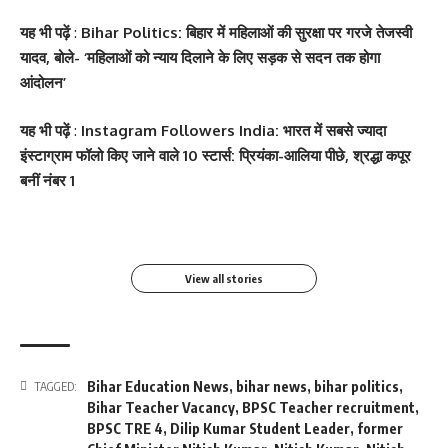
यह भी पढ़ें
:
Bihar Politics: बिहार में महिलाओं की सुरक्षा पर गरजे तेजस्वी
यादव, बोले- ‘महिलाओं को न्याय दिलाने के लिए सड़क से सदन तक होगा
आंदोलन’
यह भी पढ़ें
:
Instagram Followers India: भारत में सबसे ज्यादा
सोनम कपूर ने शर्ट के बटन
श्वेता तिवारी ने सोशल मीडिया
Salman Khan की बर्थडे
श्वेता तिवारी ने सोशल मीडिया
इंस्टाग्राम फॉलो किए जाने वाले 10 स्टार्स: प्रियंका-आलिया पीछे, श्रद्धा कपूर
खोलकर बेबी बंप फ्लॉन्ट किया
पर फिर लगाई आग, फोटो तेजी
पार्टी में लगा सितारों का मेला,
पर लगाई आग फोटो वायरल
बनीं नंबर 1
से Viral
धोनी हुए शामिल
By youthjagran
By youthjagran
By youthjagran
By youthjagran
View all stories
Bihar Education News
,
bihar news
,
bihar politics
,
TAGGED:
Bihar Teacher Vacancy
,
BPSC Teacher recruitment
,
BPSC TRE 4
,
Dilip Kumar Student Leader
,
former