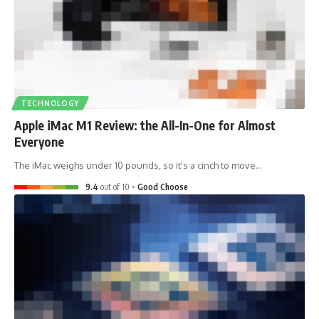
TECHNOLOGY
Apple iMac M1 Review: the All-In-One for Almost
Everyone
The iMac weighs under 10 pounds, so it's a cinch to move
…
9.4
out of 10
Good Choose