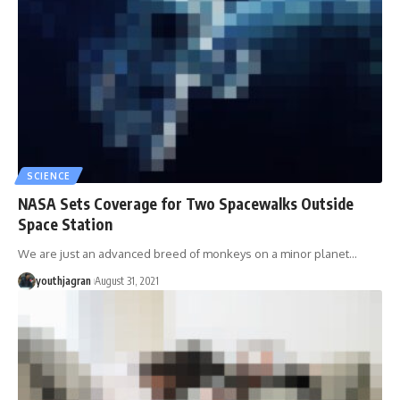
SCIENCE
NASA Sets Coverage for Two Spacewalks Outside
Space Station
We are just an advanced breed of monkeys on a minor planet
…
youthjagran
August 31, 2021