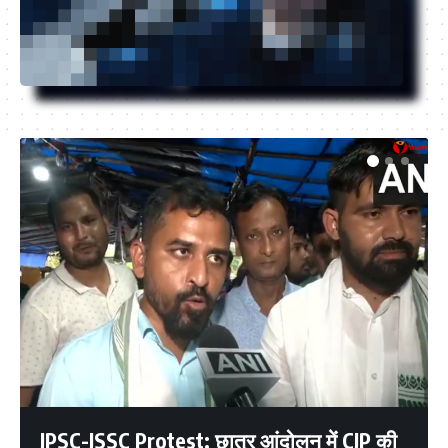
JPSC-JSSC Protest: छात्र आंदोलन में CJP की