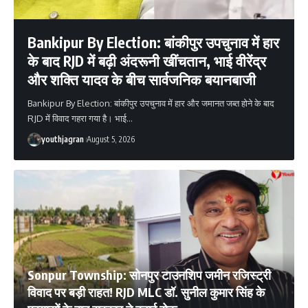
Bankipur By Election: बांकीपुर उपचुनाव में हार
के बाद RJD में बढ़ी अंदरूनी खींचतान, भाई वीरेंद्र
और शक्ति यादव के बीच सार्वजनिक बयानबाजी
Bankipur By Election: बांकीपुर उपचुनाव में हार और जमानत जब्त होने के बाद
RJD में विवाद गहरा गया है। भाई
…
youthjagran
August 5, 2026
Sonpur Township: सोनपुर टाउनशिप जमीन रजिस्ट्री
विवाद पर बड़ी राहत! RJD MLC डॉ. सुनील कुमार सिंह के