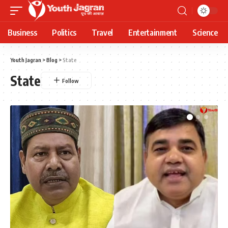
Business
Politics
Travel
Entertainment
Science
Youth Jagran
>
Blog
>
State
State