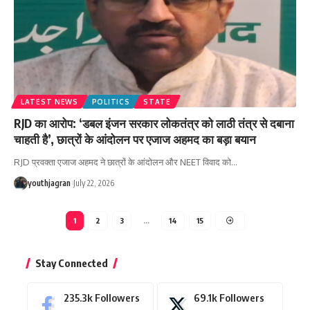
LATEST NEWS
POLITICS
STATE
RJD का आरोप: ‘डबल इंजन सरकार लोकतंत्र को लाठी तंत्र से दबाना
चाहती है’, छात्रों के आंदोलन पर एजाज अहमद का बड़ा बयान
RJD प्रवक्ता एजाज अहमद ने छात्रों के आंदोलन और NEET विवाद को
…
youthjagran
July 22, 2026
1
2
3
…
14
15
Stay Connected
235.3k
Followers
69.1k
Followers