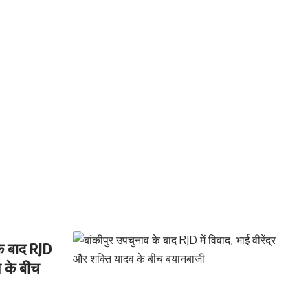
के बाद RJD
व के बीच