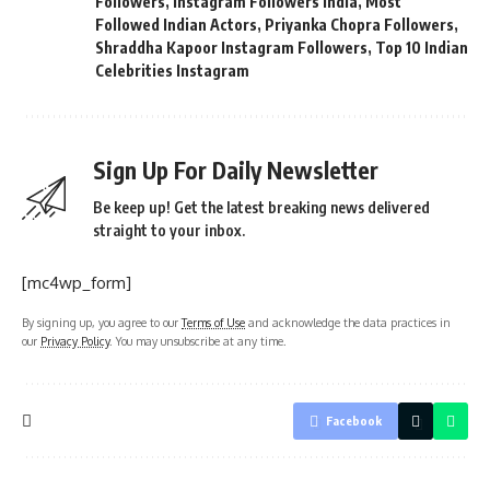
Followers
,
Instagram Followers India
,
Most
Followed Indian Actors
,
Priyanka Chopra Followers
,
Shraddha Kapoor Instagram Followers
,
Top 10 Indian
Celebrities Instagram
Sign Up For Daily Newsletter
Be keep up! Get the latest breaking news delivered
straight to your inbox.
[mc4wp_form]
By signing up, you agree to our
Terms of Use
and acknowledge the data practices in
our
Privacy Policy
. You may unsubscribe at any time.
Facebook