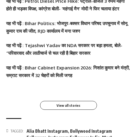
यह भी पढ़ें
:
Petrol Diesel Price Hike: पेट्रोल-डीजल 3 रुपये महंगा
होते ही भड़का विपक्ष, कांग्रेस बोली- ‘महंगाई मैन’ मोदी ने फिर चलाया हंटर
यह भी पढ़ें
:
Bihar Politics: भोजपुर-बक्सर विधान परिषद उपचुनाव में सोनू
कुमार राय की जीत, RJD कार्यालय में मना जश्न
यह भी पढ़ें
:
Tejashwi Yadav का NDA सरकार पर बड़ा हमला, बोले-
“परिवारवाद और लाठीचार्ज से चल रही है बिहार सरकार
सोनम कपूर ने शर्ट के बटन
श्वेता तिवारी ने सोशल मीडिया
Salman Khan की बर्थडे
श्वेता तिवारी ने सोशल मीडिया
यह भी पढ़ें
:
Bihar Cabinet Expansion 2026: निशांत कुमार बने मंत्री,
खोलकर बेबी बंप फ्लॉन्ट किया
पर फिर लगाई आग, फोटो तेजी
पार्टी में लगा सितारों का मेला,
पर लगाई आग फोटो वायरल
सम्राट सरकार में 32 चेहरों को मिली जगह
से Viral
धोनी हुए शामिल
By youthjagran
By youthjagran
By youthjagran
By youthjagran
View all stories
Alia Bhatt Instagram
,
Bollywood Instagram
TAGGED: