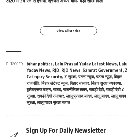
टी20 में 34 रन से हराया, श्रेयस अय्यर बोले- बड़ी सीख मिली
से Viral
धोनी हुए शामिल
By youthjagran
By youthjagran
By youthjagran
By youthjagran
View all stories
bihar politics
,
Lalu Prasad Yadav Latest News
,
Lalu
TAGGED:
Yadav News
,
RJD
,
RJD News
,
Samrat Government
,
Z
Category Security
,
Z सुरक्षा
,
पटना न्यूज
,
पटना न्यूज़
,
बिहार
राजनीति
,
बिहार लेटेस्ट न्यूज
,
बिहार सरकार
,
बिहार सुरक्षा व्यवस्था
,
बुलेटप्रूफ वाहन
,
राजद
,
राजनीतिक खबर
,
राबड़ी देवी
,
राबड़ी देवी Z
सुरक्षा
,
राबड़ी देवी समाचार
,
लालू प्रसाद यादव
,
लालू यादव
,
लालू यादव
सुरक्षा
,
लालू यादव सुरक्षा बहाल
Sign Up For Daily Newsletter