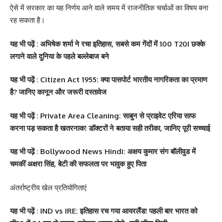
ऐसे में सरकार का यह निर्णय आने वाले समय में राजनीतिक चर्चाओं का विषय बना
रह सकता है।
यह भी पढ़ें
:
अभिषेक शर्मा ने रचा इतिहास, सबसे कम गेंदों में 100 T20I छक्के
लगाने वाले दुनिया के पहले बल्लेबाज बने
यह भी पढ़ें
:
Citizen Act 1955: क्या पासपोर्ट भारतीय नागरिकता का प्रमाण
है? जानिए कानून और जरूरी दस्तावेज
यह भी पढ़ें
:
Private Area Cleaning: साबुन से प्राइवेट एरिया साफ
करना पड़ सकता है खतरनाक! डॉक्टरों ने बताया सही तरीका, जानिए पूरी सच्चाई
यह भी पढ़ें
:
Bollywood News Hindi: अक्षय कुमार संग बॉलीवुड में
चमकीं अक्षरा सिंह, बेटी की सफलता पर भावुक हुए पिता
अंतर्राष्ट्रीय खेल प्रतियोगिताएं
सोनम कपूर ने शर्ट के बटन
श्वेता तिवारी ने सोशल मीडिया
Salman Khan की बर्थडे
श्वेता तिवारी ने सोशल मीडिया
यह भी पढ़ें
:
IND vs IRE: इतिहास रच गया आयरलैंड! पहली बार भारत को
खोलकर बेबी बंप फ्लॉन्ट किया
पर फिर लगाई आग, फोटो तेजी
पार्टी में लगा सितारों का मेला,
पर लगाई आग फोटो वायरल