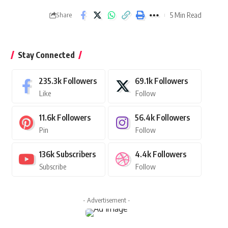
5 Min Read
Share
Stay Connected
235.3k
Followers
69.1k
Followers
Like
Follow
11.6k
Followers
56.4k
Followers
Pin
Follow
136k
Subscribers
4.4k
Followers
Subscribe
Follow
- Advertisement -