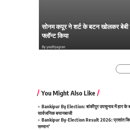
सोनम कपूर ने शर्ट के बटन खोलकर बेबी 
Salman Khan की बर्थडे पार्टी में लगा सि
फ्लॉन्ट किया
का मेला, धोनी हुए शामिल
By youthjagran
By youthjagran
You Might Also Like
Bankipur By Election: बांकीपुर उपचुनाव में हार के बा
सार्वजनिक बयानबाजी
Bankipur By-Election Result 2026: प्रशांत किशोर
सम्मान’