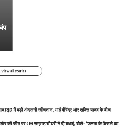
बंप
श्वेता तिवारी ने सोशल मीडिया पर फिर लगाई
तारों
श्वेता तिवारी ने सोशल मीडिया पर लगाई आग
आग, फोटो तेजी से Viral
फोटो वायरल
By youthjagran
By youthjagran
View all stories
द RJD में बढ़ी अंदरूनी खींचतान, भाई वीरेंद्र और शक्ति यादव के बीच
 की जीत पर CM सम्राट चौधरी ने दी बधाई, बोले- ‘जनता के फैसले का