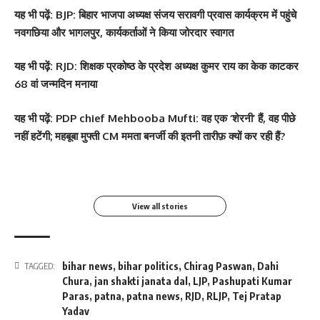
यह
भी पढ़ें:
‎
BJP: बिहार भाजपा अध्यक्ष संजय सरावगी प्रवास कार्यक्रम में पहुंचे
नवगछिया और भागलपुर, कार्यकर्ताओं ने किया जोरदार स्वागत
यह
भी पढ़ें:
RJD: शिक्षक प्रकोष्ठ के प्रदेश अध्यक्ष कुमर राय का केक काटकर
68 वां जन्मदिन मनाया
सोनम कपूर ने शर्ट के बटन
श्वेता तिवारी ने सोशल मीडिया
Salman Khan की बर्थडे
श्वेता तिवारी ने सोशल मीडिया
यह
भी पढ़ें:
PDP chief Mehbooba Mufti: वह एक ‘शेरनी’ हैं, वह पीछे
खोलकर बेबी बंप फ्लॉन्ट किया
पर फिर लगाई आग, फोटो तेजी
पार्टी में लगा सितारों का मेला,
पर लगाई आग फोटो वायरल
नहीं हटेंगी; महबूबा मुफ्ती CM ममता बनर्जी की इतनी तारीफ़ क्यों कर रही हैं?
से Viral
धोनी हुए शामिल
By youthjagran
By youthjagran
By youthjagran
By youthjagran
View all stories
bihar news
,
bihar politics
,
Chirag Paswan
,
Dahi
TAGGED:
Chura
,
jan shakti janata dal
,
LJP
,
Pashupati Kumar
Paras
,
patna
,
patna news
,
RJD
,
RLJP
,
Tej Pratap
Yadav