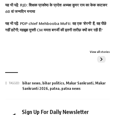
यह
भी पढ़ें:
RJD: शिक्षक प्रकोष्ठ के प्रदेश अध्यक्ष कुमर राय का केक काटकर
68 वां जन्मदिन मनाया
यह
भी पढ़ें:
PDP chief Mehbooba Mufti: वह एक ‘शेरनी’ हैं, वह पीछे
नहीं हटेंगी; महबूबा मुफ्ती CM ममता बनर्जी की इतनी तारीफ़ क्यों कर रही हैं?
सोनम कपूर ने शर्ट के
श्वेता तिवारी ने सोशल
Salman Kh
View all stories
बटन खोलकर बेबी बंप
मीडिया पर फिर लगाई
बर्थडे पार्टी में
फ्लॉन्ट किया
आग, फोटो तेजी से
सितारों का मे
Viral
हुए शामिल
bihar news
,
bihar politics
,
Makar Sankranti
,
Makar
TAGGED:
Sankranti 2026
,
patna
,
patna news
Sign Up For Daily Newsletter