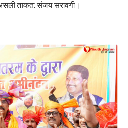
 की असली ताकत: संजय सरावगी।