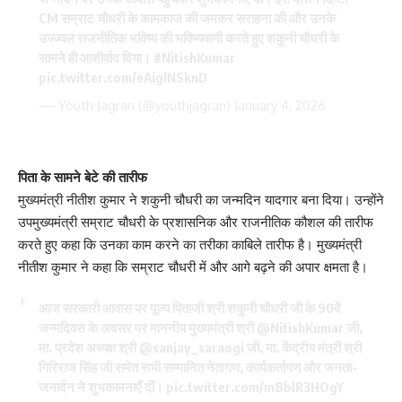
CM सम्राट चौधरी के कामकाज की जमकर सराहना की और उनके
उज्ज्वल राजनीतिक भविष्य की भविष्यवाणी करते हुए शकुनी चौधरी के
सामने ही आशीर्वाद दिया।
#NitishKumar
pic.twitter.com/eAiglNSknD
— Youth Jagran (@youthjagran)
January 4, 2026
पिता के सामने बेटे की तारीफ
मुख्यमंत्री नीतीश कुमार ने शकुनी चौधरी का जन्मदिन यादगार बना दिया। उन्होंने
उपमुख्यमंत्री सम्राट चौधरी के प्रशासनिक और राजनीतिक कौशल की तारीफ
करते हुए कहा कि उनका काम करने का तरीका काबिले तारीफ है। मुख्यमंत्री
नीतीश कुमार ने कहा कि सम्राट चौधरी में और आगे बढ़ने की अपार क्षमता है।
आज सरकारी आवास पर पूज्य पिताजी श्री शकुनी चौधरी जी के 90वें
जन्मदिवस के अवसर पर माननीय मुख्यमंत्री श्री
@NitishKumar
जी,
मा. प्रदेश अध्यक्ष श्री
@sanjay_saraogi
जी, मा. केंद्रीय मंत्री श्री
गिरिराज सिंह जी समेत सभी सम्मानित नेतागण, कार्यकर्तागण और जनता-
जनार्दन ने शुभकामनाएँ दीं।
pic.twitter.com/m8blR3HOgY