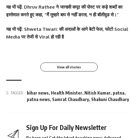
यह भी पढ़ें:
Dhruv Rathee ने जान्हवी कपूर की पोस्ट पर कड़े शब्दों का
इस्तेमाल करते हुए कहा, “मैं तुम्हारे बाप से नहीं डरता, न ही बॉलीवुड से।”
सोनम कपूर ने शर्ट के बटन
श्वेता तिवारी ने सोशल मीडिया
Salman Khan की बर्थडे
श्वेता तिवारी ने सोशल मीडिया
यह भी पढ़ें:
Shweta Tiwari: की अदाओं के आगे बेटी फेल, फोटो Social
खोलकर बेबी बंप फ्लॉन्ट किया
पर फिर लगाई आग, फोटो तेजी
पार्टी में लगा सितारों का मेला,
पर लगाई आग फोटो वायरल
Media पर तेजी से Viral हो रही है
से Viral
धोनी हुए शामिल
By youthjagran
By youthjagran
By youthjagran
By youthjagran
View all stories
bihar news
,
Health Minister
,
Nitish Kumar
,
patna
,
TAGGED:
patna news
,
Samrat Chaudhary
,
Shakuni Chaudhary
Sign Up For Daily Newsletter
Be keep up! Get the latest breaking news delivered