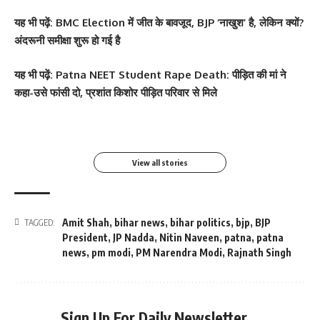
यह
भी पढ़ें:
BMC Election में जीत के बावजूद, BJP ‘नाखुश’ है, लेकिन क्यों?
अंदरूनी समीक्षा शुरू हो गई है
सोनम कपूर ने शर्ट के बटन
श्वेता तिवारी ने सोशल मीडिया
Salman Khan की बर्थडे
श्वेता तिवारी ने सोशल मीडिया
यह
भी पढ़ें:
Patna NEET Student Rape Death: पीड़ित की मां ने
खोलकर बेबी बंप फ्लॉन्ट किया
पर फिर लगाई आग, फोटो तेजी
पार्टी में लगा सितारों का मेला,
पर लगाई आग फोटो वायरल
कहा-उसे फांसी दो, प्रशांत किशोर पीड़ित परिवार से मिले
से Viral
धोनी हुए शामिल
By youthjagran
By youthjagran
By youthjagran
By youthjagran
View all stories
Amit Shah
,
bihar news
,
bihar politics
,
bjp
,
BJP
TAGGED:
President
,
JP Nadda
,
Nitin Naveen
,
patna
,
patna
news
,
pm modi
,
PM Narendra Modi
,
Rajnath Singh
Sign Up For Daily Newsletter