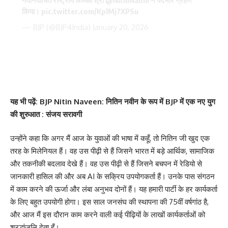
नवनिर्वाचित राष्ट्रीय अध्यक्ष श्री
@NitinNabin
ने पदभार ग्रहण
किया।
pic.twitter.com/KplMj7XPSu
— BJP (@BJP4India)
January 20, 2026
यह
भी पढ़ें:
BJP Nitin Naveen: नितिन नवीन के रूप में BJP में एक नए युग
की शुरुआत : संजय सरावगी
उन्होंने कहा कि अगर मैं आज के युवाओं की भाषा में कहूँ, तो नितिन जी खुद एक
तरह के मिलेनियल हैं। वह उस पीढ़ी से हैं जिसने भारत में बड़े आर्थिक, सामाजिक
और तकनीकी बदलाव देखे हैं। वह उस पीढ़ी से हैं जिसने बचपन में रेडियो से
जानकारी हासिल की और अब AI के सक्रिय उपयोगकर्ता हैं। उनके पास संगठन
में काम करने की ऊर्जा और लंबा अनुभव दोनों हैं। यह हमारी पार्टी के हर कार्यकर्ता
के लिए बहुत उपयोगी होगा। इस साल जनसंघ की स्थापना की 75वीं वर्षगांठ है,
और आज मैं इस दौरान काम करने वाली कई पीढ़ियों के लाखों कार्यकर्ताओं को
श्रद्धांजलि देता हूँ।