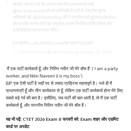
भाजपा ‘संगठन पर्व’ के अंतर्गत माननीय प्रधानमंत्री श्री
@narendramodi
जी की उपस्थिति में पार्टी के राष्ट्रीय चुनाव
अधिकारी डॉ.
@drlaxmanbjp
जी ने माननीय श्री
@NitinNabin
को भारतीय जनता पार्टी का राष्ट्रीय अध्यक्ष निर्वाचित घोषित किया और
उन्हें निर्वाचन प्रमाण पत्र सौंपा।
इस अवसर…
pic.twitter.com/NFWPTdS2mP
— Sambit Patra (@sambitswaraj)
January 20, 2026
‘मैं एक पार्टी कार्यकर्ता हूँ, और नितिन नवीन जी मेरे बॉस हैं’ (‘I am a party
worker, and Nitin Naveen Ji is my boss’)
BJP एक ऐसी पार्टी है जहाँ पद से ज़्यादा प्रक्रिया महत्वपूर्ण है। भले ही मैं
प्रधानमंत्री हूँ और तीन कार्यकाल से हूँ, लेकिन एक पार्टी कार्यकर्ता होना मेरे लिए
सबसे बड़े गर्व की बात है। इसीलिए, जब पार्टी की बात आती है, तो मैं एक पार्टी
कार्यकर्ता हूँ, और माननीय नितिन नवीन जी मेरे बॉस हैं।
यह
भी पढ़ें:
CTET 2026 Exam 8 फरवरी को: Exam शहर और एडमिट
कार्ड पर अपडेट