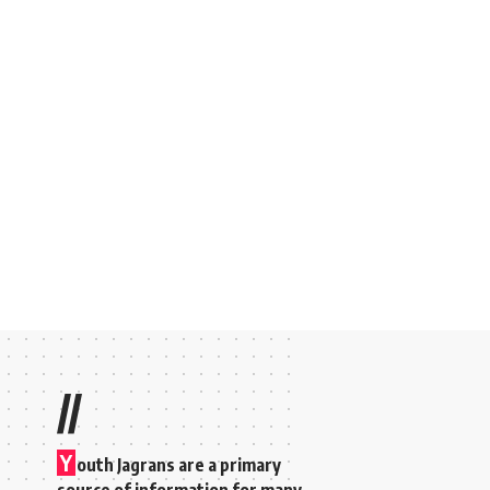
//
Y
outh Jagrans are a primary
source of information for many