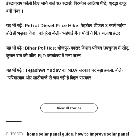
इंस्टाग्राम फॉलो किए जाने वाले 10 स्टार्स: प्रियंका-आलिया पीछे, श्रद्धा कपूर
बनीं नंबर 1
यह भी पढ़ें
:
Petrol Diesel Price Hike: पेट्रोल-डीजल 3 रुपये महंगा
होते ही भड़का विपक्ष, कांग्रेस बोली- ‘महंगाई मैन’ मोदी ने फिर चलाया हंटर
यह भी पढ़ें
:
Bihar Politics: भोजपुर-बक्सर विधान परिषद उपचुनाव में सोनू
कुमार राय की जीत, RJD कार्यालय में मना जश्न
सोनम कपूर ने शर्ट के बटन
श्वेता तिवारी ने सोशल मीडिया
Salman Khan की बर्थडे
श्वेता तिवारी ने सोशल मीडिया
यह भी पढ़ें
:
Tejashwi Yadav का NDA सरकार पर बड़ा हमला, बोले-
खोलकर बेबी बंप फ्लॉन्ट किया
पर फिर लगाई आग, फोटो तेजी
पार्टी में लगा सितारों का मेला,
पर लगाई आग फोटो वायरल
“परिवारवाद और लाठीचार्ज से चल रही है बिहार सरकार
से Viral
धोनी हुए शामिल
By youthjagran
By youthjagran
By youthjagran
By youthjagran
View all stories
home solar panel guide
,
how to improve solar panel
TAGGED: