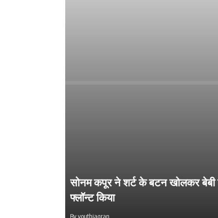
सोनम कपूर ने शर्ट के बटन खोलकर बेबी 
Salman Khan की बर्थडे पार्टी में लगा सि
फ्लॉन्ट किया
का मेला, धोनी हुए शामिल
By youthjagran