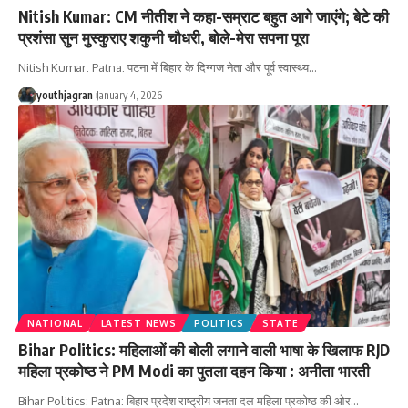
Nitish Kumar: CM नीतीश ने कहा-सम्राट बहुत आगे जाएंगे; बेटे की
प्रशंसा सुन मुस्‍कुराए शकुनी चौधरी, बोले-मेरा सपना पूरा
Nitish Kumar: Patna: पटना में बिहार के दिग्गज नेता और पूर्व स्वास्थ्य
…
youthjagran
January 4, 2026
NATIONAL
LATEST NEWS
POLITICS
STATE
Bihar Politics: महिलाओं की बोली लगाने वाली भाषा के खिलाफ RJD
महिला प्रकोष्ठ ने PM Modi का पुतला दहन किया : अनीता भारती
Bihar Politics: Patna: बिहार प्रदेश राष्ट्रीय जनता दल महिला प्रकोष्ठ की ओर
…