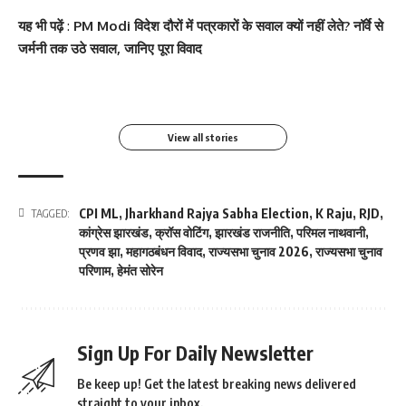
सोनम कपूर ने शर्ट के बटन
श्वेता तिवारी ने सोशल मीडिया
Salman Khan की बर्थडे
श्वेता तिवारी ने सोशल मीडिया
यह भी पढ़ें
:
PM Modi विदेश दौरों में पत्रकारों के सवाल क्यों नहीं लेते? नॉर्वे से
खोलकर बेबी बंप फ्लॉन्ट किया
पर फिर लगाई आग, फोटो तेजी
पार्टी में लगा सितारों का मेला,
पर लगाई आग फोटो वायरल
जर्मनी तक उठे सवाल, जानिए पूरा विवाद
से Viral
धोनी हुए शामिल
By youthjagran
By youthjagran
By youthjagran
By youthjagran
View all stories
CPI ML
,
Jharkhand Rajya Sabha Election
,
K Raju
,
RJD
,
TAGGED:
कांग्रेस झारखंड
,
क्रॉस वोटिंग
,
झारखंड राजनीति
,
परिमल नाथवानी
,
प्रणव झा
,
महागठबंधन विवाद
,
राज्यसभा चुनाव 2026
,
राज्यसभा चुनाव
परिणाम
,
हेमंत सोरेन
Sign Up For Daily Newsletter
Be keep up! Get the latest breaking news delivered
straight to your inbox.