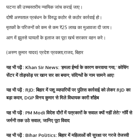
घटना की उच्चस्तरीय न्यायिक जांच कराई जाए।
दोषी अस्पताल प्रबंधन के विरुद्ध कठोर से कठोर कार्रवाई हो।
मृतकों के परिजनों को कम से कम ₹25 लाख का मुआवजा दी जाय।
आग में झुलसे घायलों के इलाज का पूरा खर्च सरकार वहन करे।
(अरुण कुमार यादव) प्रदेश प्रवक्ता,राजद, बिहार
यह भी पढ़ें
:
Khan Sir News: ‘हमला ईर्ष्या के कारण करवाया गया,’ कोचिंग
सेंटर में तोड़फोड़ पर खान सर का बयान; संदिग्धों के नाम सामने आए!
यह भी पढ़ें
:
RJD: बिहार में पशु व्यापारियों पर पुलिस कार्रवाई को लेकर RJD का
बड़ा कदम, DGP विनय कुमार से मिले विधायक कारी शौहेब
यह भी पढ़ें
:
PM Modi विदेश दौरों में पत्रकारों के सवाल क्यों नहीं लेते? नॉर्वे से
जर्मनी तक उठे सवाल, जानिए पूरा विवाद
यह भी पढ़ें
:
Bihar Politics: बिहार में महिलाओं की सुरक्षा पर गरजे तेजस्वी
सोनम कपूर ने शर्ट के बटन
श्वेता तिवारी ने सोशल मीडिया