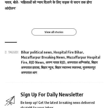
Salman Khan की बर्थडे
श्वेता तिवारी ने सोशल मीडिया
यादव, बोले- ‘महिलाओं को न्याय दिलाने के लिए सड़क से सदन तक होगा
खोलकर बेबी बंप फ्लॉन्ट किया
पर फिर लगाई आग, फोटो तेजी
पार्टी में लगा सितारों का मेला,
पर लगाई आग फोटो वायरल
आंदोलन’
से Viral
धोनी हुए शामिल
By youthjagran
By youthjagran
By youthjagran
By youthjagran
View all stories
Bihar political news
,
Hospital Fire Bihar
,
TAGGED:
Muzaffarpur Breaking News
,
Muzaffarpur Hospital
Fire
,
RJD News
,
अरुण यादव RJD
,
अस्पताल अग्निकांड
,
बिहार
अस्पताल हादसा
,
बिहार न्यूज
,
बिहार स्वास्थ्य व्यवस्था
,
मुजफ्फरपुर
अस्पताल आग
Sign Up For Daily Newsletter
Be keep up! Get the latest breaking news delivered
straight to your inbox.