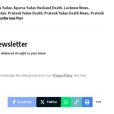
a Yadav
,
Aparna Yadav Husband Death
,
Lucknow News
,
adav
,
Prateek Yadav Death
,
Prateek Yadav Death News
,
Prateek
प्रतीक यादव निधन
ewsletter
delivered straight to your inbox.
owledge the data practices in our
Privacy Policy
. You may
Facebook
Twitter