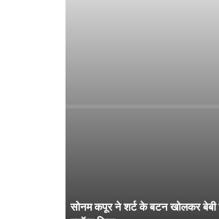
सोनम कपूर ने शर्ट के बटन खोलकर बेबी 
Salman Khan की बर्थडे पार्टी में लगा सि