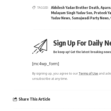
TAGGED:
Akhilesh Yadav Brother Death
,
Aparn
Mulayam Singh Yadav Son
,
Prateek Y
Yadav News
,
Samajwadi Party News
,
Sign Up For Daily N
Be keep up! Get the latest breaking news 
[mc4wp_form]
By signing up, you agree to our
Terms of Use
and ackn
unsubscribe at any time.
Share This Article