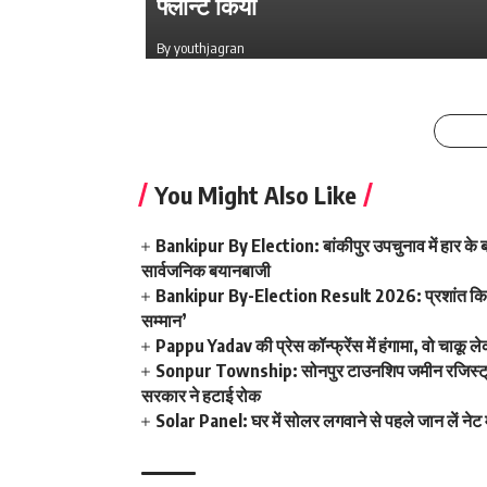
फ्लॉन्ट किया
का मेला, धोनी हुए शामिल
By youthjagran
By youthjagran
You Might Also Like
Bankipur By Election: बांकीपुर उपचुनाव में हार के बा
सार्वजनिक बयानबाजी
Bankipur By-Election Result 2026: प्रशांत किशोर
सम्मान’
Pappu Yadav की प्रेस कॉन्फ्रेंस में हंगामा, वो चाकू ले
Sonpur Township: सोनपुर टाउनशिप जमीन रजिस्ट्री व
सरकार ने हटाई रोक
Solar Panel: घर में सोलर लगवाने से पहले जान लें नेट म