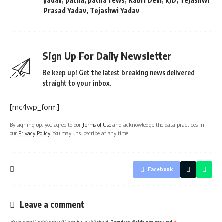
yadav
,
patna
,
patna news
,
Rabri Devi
,
RJD
,
Tejashwi
Prasad Yadav
,
Tejashwi Yadav
Sign Up For Daily Newsletter
Be keep up! Get the latest breaking news delivered
straight to your inbox.
[mc4wp_form]
By signing up, you agree to our
Terms of Use
and acknowledge the data practices in
our
Privacy Policy
. You may unsubscribe at any time.
Facebook
Leave a comment
Your email address will not be published.
Required fields are marked
*