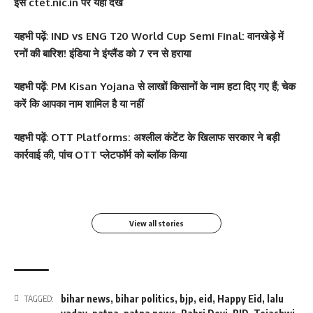
इसे ctet.nic.in पर यहां देखें
यह
भी पढ़ें
:
IND vs ENG T20 World Cup Semi Final: वानखेड़े में
रनों की बारिश! इंडिया ने इंग्लैंड को 7 रन से हराया
यह
भी पढ़ें
:
PM Kisan Yojana से लाखों किसानों के नाम हटा दिए गए हैं; चेक
करें कि आपका नाम शामिल है या नहीं
सोनम कपूर ने शर्ट के बटन
श्वेता तिवारी ने सोशल मीडिया
Salman Khan की बर्थडे
श्वेता तिवारी ने सोशल मीडिया
यह
भी पढ़ें
:
OTT Platforms: अश्लील कंटेंट के खिलाफ सरकार ने बड़ी
खोलकर बेबी बंप फ्लॉन्ट किया
पर फिर लगाई आग, फोटो तेजी
पार्टी में लगा सितारों का मेला,
पर लगाई आग फोटो वायरल
कार्रवाई की, पांच OTT प्लेटफॉर्म को ब्लॉक किया
से Viral
धोनी हुए शामिल
By youthjagran
By youthjagran
By youthjagran
By youthjagran
View all stories
bihar news
,
bihar politics
,
bjp
,
eid
,
Happy Eid
,
lalu
TAGGED: