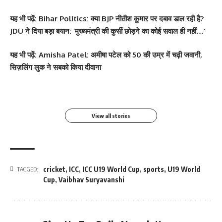
यह भी पढ़ें:
Bihar Politics: क्या BJP नीतीश कुमार पर दबाव डाल रही है?
JDU ने दिया बड़ा बयान: ‘मुख्यमंत्री की कुर्सी छोड़ने का कोई सवाल ही नहीं…’
सोनम कपूर ने शर्ट के बटन
श्वेता तिवारी ने सोशल मीडिया
Salman Khan की बर्थडे
श्वेता तिवारी ने सोशल मीडिया
यह भी पढ़ें:
Amisha Patel: अमीषा पटेल को 50 की उम्र में चढ़ी जवानी,
खोलकर बेबी बंप फ्लॉन्ट किया
पर फिर लगाई आग, फोटो तेजी
पार्टी में लगा सितारों का मेला,
पर लगाई आग फोटो वायरल
सिज़लिंग लुक ने सबको किया दीवाना
से Viral
धोनी हुए शामिल
By youthjagran
By youthjagran
By youthjagran
By youthjagran
View all stories
cricket
,
ICC
,
ICC U19 World Cup
,
sports
,
U19 World
TAGGED:
Cup
,
Vaibhav Suryavanshi