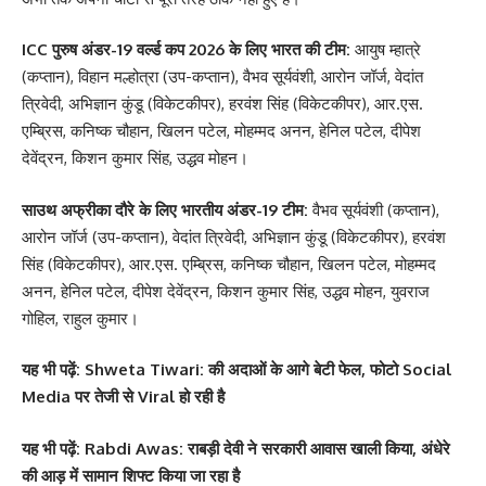
ICC पुरुष अंडर-19 वर्ल्ड कप 2026 के लिए भारत की टीम:
आयुष म्हात्रे
(कप्तान), विहान मल्होत्रा ​​(उप-कप्तान), वैभव सूर्यवंशी, आरोन जॉर्ज, वेदांत
त्रिवेदी, अभिज्ञान कुंडू (विकेटकीपर), हरवंश सिंह (विकेटकीपर), आर.एस.
एम्ब्रिस, कनिष्क चौहान, खिलन पटेल, मोहम्मद अनन, हेनिल पटेल, दीपेश
देवेंद्रन, किशन कुमार सिंह, उद्धव मोहन।
साउथ अफ्रीका दौरे के लिए भारतीय अंडर-19 टीम:
वैभव सूर्यवंशी (कप्तान),
आरोन जॉर्ज (उप-कप्तान), वेदांत त्रिवेदी, अभिज्ञान कुंडू (विकेटकीपर), हरवंश
सिंह (विकेटकीपर), आर.एस. एम्ब्रिस, कनिष्क चौहान, खिलन पटेल, मोहम्मद
अनन, हेनिल पटेल, दीपेश देवेंद्रन, किशन कुमार सिंह, उद्धव मोहन, युवराज
गोहिल, राहुल कुमार।
यह भी पढ़ें:
Shweta Tiwari: की अदाओं के आगे बेटी फेल, फोटो Social
Media पर तेजी से Viral हो रही है
यह भी पढ़ें:
Rabdi Awas: राबड़ी देवी ने सरकारी आवास खाली किया, अंधेरे
की आड़ में सामान शिफ्ट किया जा रहा है