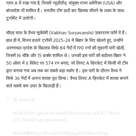
ग्रुप A में रखा गया है, जिसमें न्यूज़ीलैंड, संयुक्त राज्य अमेरिका (USA) और
बांग्लादेश भी शामिल हैं। भारतीय टीम छठी बार खिताब जीतने के लक्ष्य के साथ
टूर्नामेंट में उतरेगी।
चौदह साल के वैभव सूर्यवंशी (Vaibhav Suryavanshi) ज़बरदस्त फॉर्म में हैं।
हाल ही में, विजय हज़ारे ट्रॉफी 2025-26 में बिहार के लिए खेलते हुए, उन्होंने
अरुणाचल प्रदेश के खिलाफ सिर्फ 84 गेंदों में 190 रनों की तूफानी पारी खेली,
जिसमें 16 चौके और 15 छक्के शामिल थे। उनकी इस पारी की बदौलत बिहार ने
50 ओवर में 6 विकेट पर 574 रन बनाए, जो लिस्ट A क्रिकेट में किसी भी टीम
द्वारा बनाया गया अब तक का सबसे बड़ा स्कोर है। इस पारी के दौरान वैभव ने
सिर्फ 36 गेंदों में अपना शतक पूरा किया। वैभव लिस्ट A क्रिकेट में शतक बनाने
वाले सबसे कम उम्र के खिलाड़ी हैं।
🚨 News 🚨
India's U19 squad for South Africa tour and ICC Men’s
U19 World Cup announced.
Details▶️
https://t.co/z21VRlpvjg
#U19WorldCup