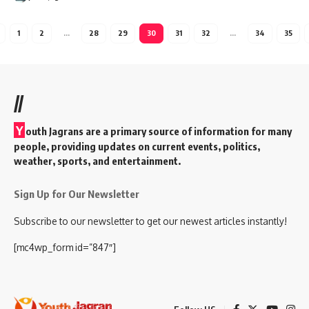
1
2
…
28
29
30
31
32
…
34
35
//
Y
outh Jagrans are a primary source of information for many
people, providing updates on current events, politics,
weather, sports, and entertainment.
Sign Up for Our Newsletter
Subscribe to our newsletter to get our newest articles instantly!
[mc4wp_form id=”847″]