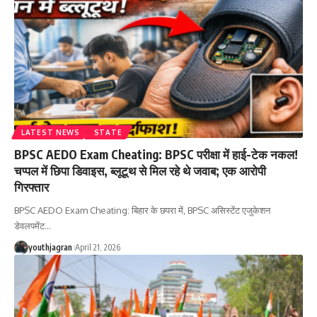
LATEST NEWS
STATE
BPSC AEDO Exam Cheating: BPSC परीक्षा में हाई-टेक नकल!
चप्पल में छिपा डिवाइस, ब्लूटूथ से मिल रहे थे जवाब; एक आरोपी
गिरफ्तार
BPSC AEDO Exam Cheating: बिहार के छपरा में, BPSC असिस्टेंट एजुकेशन
डेवलपमेंट
…
youthjagran
April 21, 2026