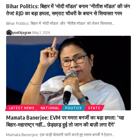
Bihar Politics: बिहार में ‘मोदी मॉडल’ बनाम ‘नीतीश मॉडल’ की जंग
तेज! RJD का बड़ा हमला, सम्राट चौधरी के बयान से सियासत गरम
Bihar Politics: बिहार में ‘मोदी मॉडल’ और ‘नीतीश मॉडल’ को लेकर सियासत
…
youthjagran
May 2, 2026
LATEST NEWS
NATIONAL
POLITICS
STATE
Mamata Banerjee: EVM पर ममता बनर्जी का बड़ा हमला: ‘यह
बिहार-महाराष्ट्र नहीं… छेड़छाड़ हुई तो जान की बाज़ी लगा देंगे’
Mamata Banerjee: एक कड़ी चेतावनी जारी करते हुए ममता बनर्जी ने ऐलान
…