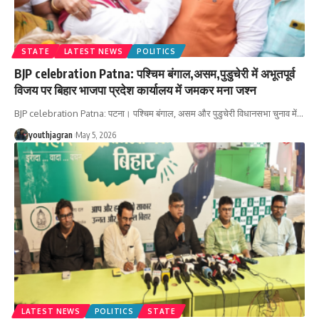
STATE
LATEST NEWS
POLITICS
BJP celebration Patna: पश्चिम बंगाल,असम,पुडुचेरी में अभूतपूर्व
विजय पर बिहार भाजपा प्रदेश कार्यालय में जमकर मना जश्न
‎BJP celebration Patna: पटना। पश्चिम बंगाल, असम और पुडुचेरी विधानसभा चुनाव में
…
youthjagran
May 5, 2026
LATEST NEWS
POLITICS
STATE