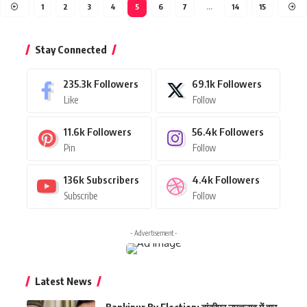
1
2
3
4
5
6
7
…
14
15
Stay Connected
235.3k
Followers
69.1k
Followers
Like
Follow
11.6k
Followers
56.4k
Followers
Pin
Follow
136k
Subscribers
4.4k
Followers
Subscribe
Follow
- Advertisement -
Latest News