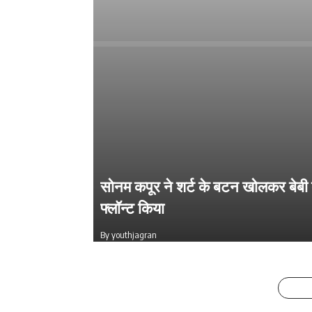
सोनम कपूर ने शर्ट के बटन खोलकर बेबी 
Salman Khan की बर्थडे पार्टी में लगा सि
फ्लॉन्ट किया
का मेला, धोनी हुए शामिल
By youthjagran
By youthjagran