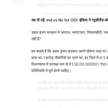
#BiharPolitics
#BiharNews
pic.twitter.
— Youth Jagran (@youthjagran)
January 1
यह
भी पढ़ें:
Ind vs Nz 1st ODI: इंडिया ने न्यूज़ीलैंड को 
डबल इंजन सरकार में अपराध, भ्रष्टाचार, रिश्वतखोरी, पला
नहीं है?
हम चाहते है कि डबल इंजन सरकार अपने घोषणा पत्र पर अ
वादा था, 1 करोड़ नौकरियों का प्रण था, हर जिले में 4-5 बड़
विधानसभा में प्रत्यक्ष रूप से ये 1,50,00,00000 ( 150 
परिस्थिति में पूर्ण होनी चाहिए।
पूरा देश कह रहा है कि हालिया बिहार विधानसभा चुनाव 
तंत्र बना दिया है। छल-कपट-प्रपंच और मशीनरी से प्
हम शुरू से ही सकारात्मक राजनीति करते आए है इस