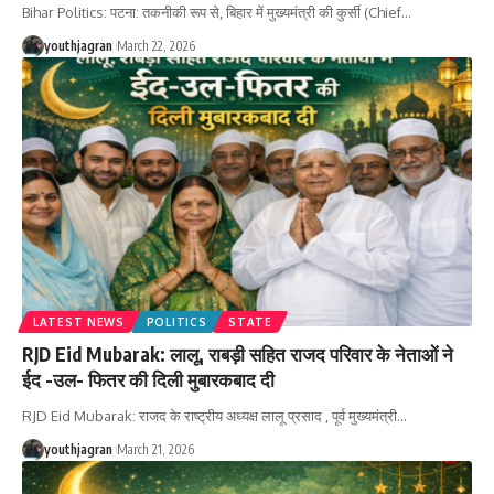
Bihar Politics: पटना: तकनीकी रूप से, बिहार में मुख्यमंत्री की कुर्सी (Chief
…
youthjagran
March 22, 2026
LATEST NEWS
POLITICS
STATE
RJD Eid Mubarak: लालू, राबड़ी सहित राजद परिवार के नेताओं ने
ईद -उल- फितर की दिली मुबारकबाद दी
RJD Eid Mubarak: राजद के राष्ट्रीय अध्यक्ष लालू प्रसाद , पूर्व मुख्यमंत्री
…
youthjagran
March 21, 2026