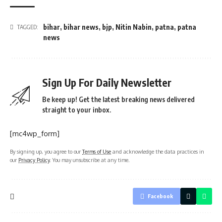
bihar
,
bihar news
,
bjp
,
Nitin Nabin
,
patna
,
patna
TAGGED:
news
Sign Up For Daily Newsletter
Be keep up! Get the latest breaking news delivered
straight to your inbox.
[mc4wp_form]
By signing up, you agree to our
Terms of Use
and acknowledge the data practices in
our
Privacy Policy
. You may unsubscribe at any time.
Facebook