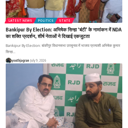
LATEST NEWS
POLITICS
STATE
Bankipur By Election: अभिषेक सिन्हा ‘बंटी’ के नामांकन में NDA
का शक्ति प्रदर्शन, शीर्ष नेताओं ने दिखाई एकजुटता
Bankipur By Election: बांकीपुर विधानसभा उपचुनाव में भाजपा प्रत्याशी अभिषेक कुमार
सिन्हा
…
youthjagran
July 9, 2026