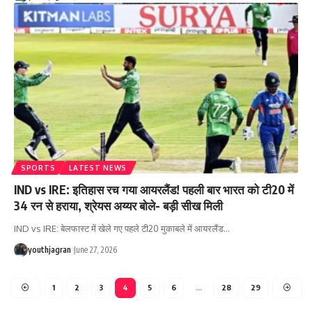
SPORTS
LATEST NEWS
IND vs IRE: इतिहास रच गया आयरलैंड! पहली बार भारत को टी20 में
34 रन से हराया, श्रेयस अय्यर बोले- बड़ी सीख मिली
IND vs IRE: बेलफास्ट में खेले गए पहले टी20 मुकाबले में आयरलैंड
…
youthjagran
June 27, 2026
1
2
3
4
5
6
…
28
29