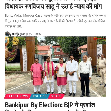
विधायक रणविजय साहू ने उठाई न्याय की मांग
Bunty Yadav Murder Case: पटना के बंटी यादव हत्याकांड का मामला बिहार विधानसभा
में गूंजा। RJD विधायक रणविजय साहू ने अपराधियों की गिरफ्तारी, स्पीडी ट्रायल और पीड़ित
परिवार को 50
…
youthjagran
July 21, 2026
LATEST NEWS
POLITICS
STATE
Bankipur By Election: BJP ने प्रशांत