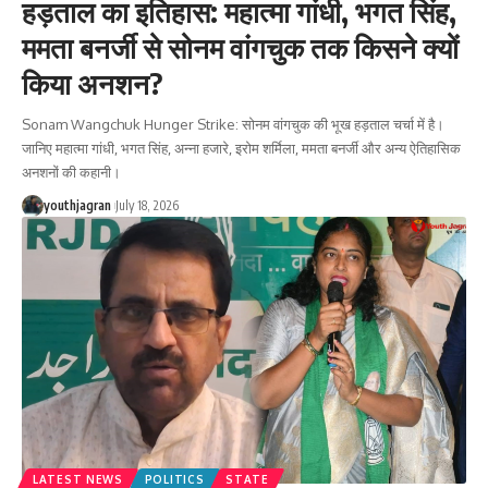
हड़ताल का इतिहास: महात्मा गांधी, भगत सिंह,
ममता बनर्जी से सोनम वांगचुक तक किसने क्यों
किया अनशन?
Sonam Wangchuk Hunger Strike: सोनम वांगचुक की भूख हड़ताल चर्चा में है।
जानिए महात्मा गांधी, भगत सिंह, अन्ना हजारे, इरोम शर्मिला, ममता बनर्जी और अन्य ऐतिहासिक
अनशनों की कहानी।
youthjagran
July 18, 2026
LATEST NEWS
POLITICS
STATE