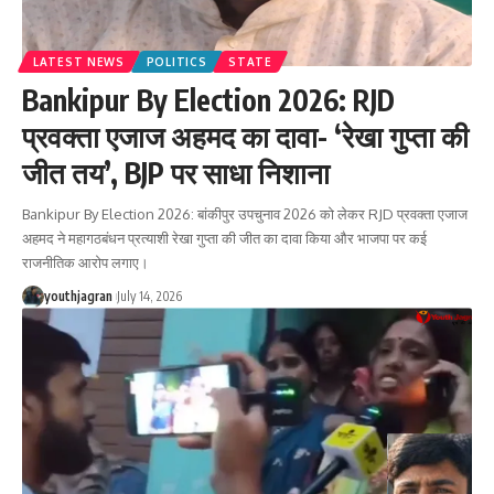
LATEST NEWS
POLITICS
STATE
Bankipur By Election 2026: RJD
प्रवक्ता एजाज अहमद का दावा- ‘रेखा गुप्ता की
जीत तय’, BJP पर साधा निशाना
Bankipur By Election 2026: बांकीपुर उपचुनाव 2026 को लेकर RJD प्रवक्ता एजाज
अहमद ने महागठबंधन प्रत्याशी रेखा गुप्ता की जीत का दावा किया और भाजपा पर कई
राजनीतिक आरोप लगाए।
youthjagran
July 14, 2026