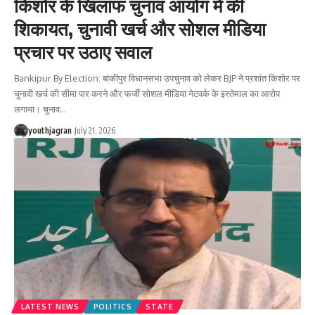
किशोर के खिलाफ चुनाव आयोग में की
शिकायत, चुनावी खर्च और सोशल मीडिया
प्रचार पर उठाए सवाल
Bankipur By Election: बांकीपुर विधानसभा उपचुनाव को लेकर BJP ने प्रशांत किशोर पर
चुनावी खर्च की सीमा पार करने और फर्जी सोशल मीडिया नेटवर्क के इस्तेमाल का आरोप
लगाया। चुनाव
…
youthjagran
July 21, 2026
LATEST NEWS
POLITICS
STATE