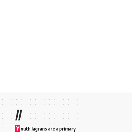
//
Y
outh Jagrans are a primary