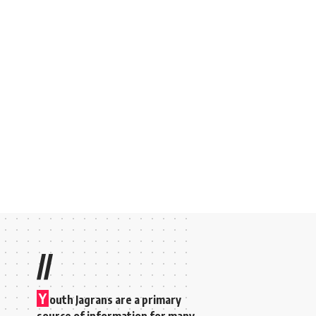
//
Y
outh Jagrans are a primary
source of information for many