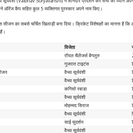
ैभव सूर्यवंशी (Vaibhav Suryavanshi) ने शानदार प्रदर्शन कर सभी का ध्यान अपन
ोंने ऑरेंज कैप सहित कुल 5 व्यक्तिगत पुरस्कार अपने नाम किए।
 इस सीजन का सबसे चर्चित खिलाड़ी बना दिया। क्रिकेट विशेषज्ञों का मानना है कि आने
हैं।
विजेता
रॉयल चैलेंजर्स बेंगलुरु
गुजरात टाइटंस
सीजन
वैभव सूर्यवंशी
वैभव सूर्यवंशी
कगिसो रबाडा
वैभव सूर्यवंशी
मोहम्मद सिराज
वैभव सूर्यवंशी
साई सुदर्शन
वैभव सूर्यवंशी