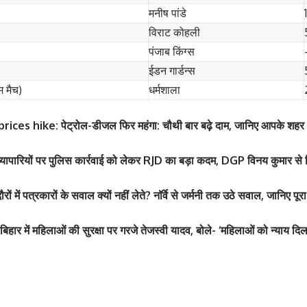
मनीष पांडे
विराट कोहली
पंजाब किंग्स
ईडन गार्डन्स
म मैच)
धर्मशाला
ces hike: पेट्रोल-डीजल फिर महंगा: चौथी बार बढ़े दाम, जानिए आपके शहर म
 व्यापारियों पर पुलिस कार्रवाई को लेकर RJD का बड़ा कदम, DGP विनय कुमार से
 में पत्रकारों के सवाल क्यों नहीं लेते? नॉर्वे से जर्मनी तक उठे सवाल, जानिए पूर
े बटन खोलकर बेबी बंप
श्वेता तिवारी ने सोशल मीड
 पार्टी में लगा सितारों का
श्वेता तिवारी ने सोशल मीड
हार में महिलाओं की सुरक्षा पर गरजे तेजस्वी यादव, बोले- ‘महिलाओं को न्याय 
फोटो तेजी से Viral
वायरल
By youthjagran
By youthjagran