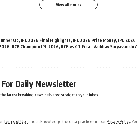
View all stories
Runner Up
,
IPL 2026 Final Highlights
,
IPL 2026 Prize Money
,
IPL 2026
 2026
,
RCB Champion IPL 2026
,
RCB vs GT Final
,
Vaibhav Suryavanshi
 For Daily Newsletter
the latest breaking news delivered straight to your inbox.
ur
Terms of Use
and acknowledge the data practices in our
Privacy Policy
. Y