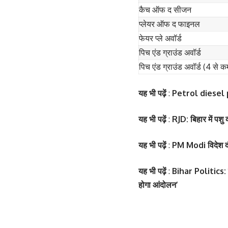
कैच ऑफ द सीजन
प्लेयर ऑफ द फाइनल
फेयर प्ले अवॉर्ड
पिच एंड ग्राउंड अवॉर्ड
पिच एंड ग्राउंड अवॉर्ड (4 से क
यह भी पढ़ें
:
Petrol diesel pri
यह भी पढ़ें
:
RJD: बिहार में पशु
यह भी पढ़ें
:
PM Modi विदेश दौरों
सोनम कपूर ने शर्ट क
Salman Khan की बर्थडे
यह भी पढ़ें
:
Bihar Politics: बि
फ्लॉन्ट किया
मेला, धोनी हुए शामिल
होगा आंदोलन’
By youthjagran
By youthjagran