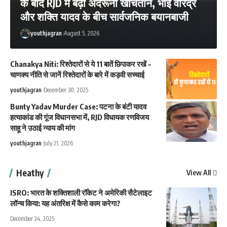
के बाद RJD में बढ़ी अंदरूनी खींचतान, भाई वीरेंद्र
और शक्ति यादव के बीच सार्वजनिक बयानबाजी
youthjagran
August 5, 2026
Chanakya Niti: रिश्तेदारों से ये 11 बातें छिपाकर रखें –
चाणक्य नीति से जानें रिश्तेदारों के बारे में कड़वी सच्चाई
youthjagran
December 30, 2025
Bunty Yadav Murder Case: पटना के बंटी यादव
हत्याकांड की गूंज विधानसभा में, RJD विधायक रणविजय
साहू ने उठाई न्याय की मांग
youthjagran
July 21, 2026
Heathy
View All
ISRO: भारत के शक्तिशाली रॉकेट ने अमेरिकी सैटेलाइट
लॉन्च किया: यह अंतरिक्ष में कैसे काम करेगा?
December 24, 2025