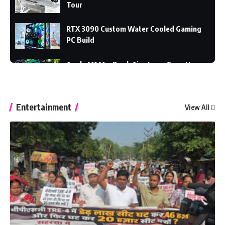
Tour
RTX 3090 Custom Water Cooled Gaming
PC Build
Apple M1 MacBook Air - Long Term User
Review
DON’T DO IT!!! M1 MacBook Pro Vs the
Entertainment
View All
Macbook Air!