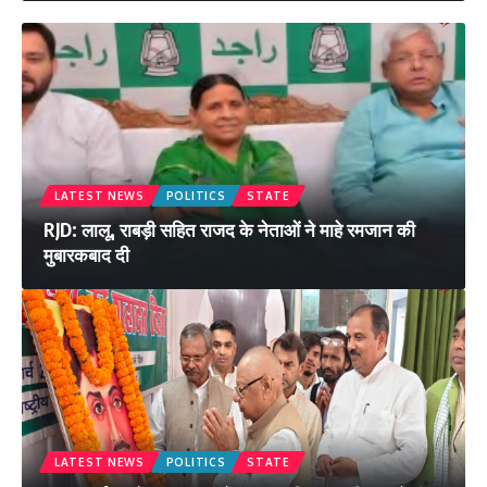
LATEST NEWS
POLITICS
STATE
RJD: लालू, राबड़ी सहित राजद के नेताओं ने माहे रमजान की
मुबारकबाद दी
LATEST NEWS
POLITICS
STATE