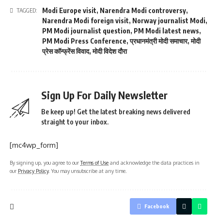
Modi Europe visit
,
Narendra Modi controversy
,
TAGGED:
Narendra Modi foreign visit
,
Norway journalist Modi
,
PM Modi journalist question
,
PM Modi latest news
,
PM Modi Press Conference
,
प्रधानमंत्री मोदी समाचार
,
मोदी
प्रेस कॉन्फ्रेंस विवाद
,
मोदी विदेश दौरा
Sign Up For Daily Newsletter
Be keep up! Get the latest breaking news delivered
straight to your inbox.
[mc4wp_form]
By signing up, you agree to our
Terms of Use
and acknowledge the data practices in
our
Privacy Policy
. You may unsubscribe at any time.
Facebook