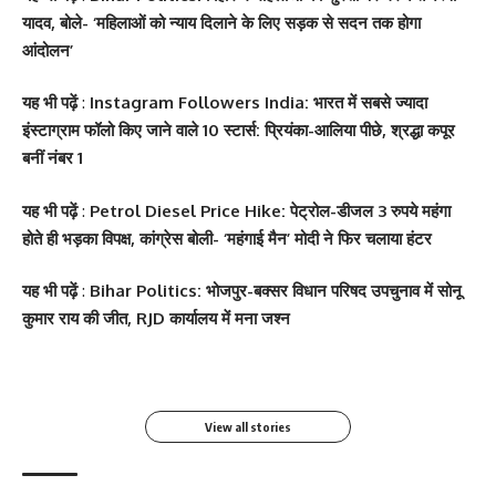
यादव, बोले- ‘महिलाओं को न्याय दिलाने के लिए सड़क से सदन तक होगा
आंदोलन’
यह भी पढ़ें
:
Instagram Followers India: भारत में सबसे ज्यादा
इंस्टाग्राम फॉलो किए जाने वाले 10 स्टार्स: प्रियंका-आलिया पीछे, श्रद्धा कपूर
बनीं नंबर 1
यह भी पढ़ें
:
Petrol Diesel Price Hike: पेट्रोल-डीजल 3 रुपये महंगा
होते ही भड़का विपक्ष, कांग्रेस बोली- ‘महंगाई मैन’ मोदी ने फिर चलाया हंटर
सोनम कपूर ने शर्ट के बटन
श्वेता तिवारी ने सोशल मीडिया
Salman Khan की बर्थडे
श्वेता तिवारी ने सोशल मीडिया
यह भी पढ़ें
:
Bihar Politics: भोजपुर-बक्सर विधान परिषद उपचुनाव में सोनू
खोलकर बेबी बंप फ्लॉन्ट किया
पर फिर लगाई आग, फोटो तेजी
पार्टी में लगा सितारों का मेला,
पर लगाई आग फोटो वायरल
कुमार राय की जीत, RJD कार्यालय में मना जश्न
से Viral
धोनी हुए शामिल
By youthjagran
By youthjagran
By youthjagran
By youthjagran
View all stories