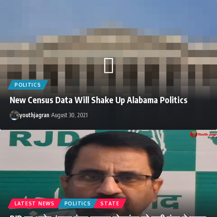
POLITICS
New Census Data Will Shake Up Alabama Politics
youthjagran
August 30, 2021
LATEST NEWS
POLITICS
STATE