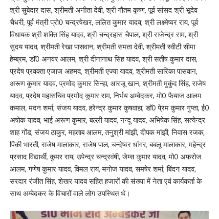
श्री सुबेदार दास, श्रीमती अनीता देवी, श्री गौतम कृष्ण, पूर्व सांसद श्री भूदेव
चैधरी, पूर्व मंत्री प्रो0 चन्द्रषेखर, ललित कुमार यादव, श्री लक्ष्मेष्वर राय, पूर्व
विधायक श्री शक्ति सिंह यादव, श्री चन्द्रहास चैपाल, श्री राजेन्द्र राम, श्री
सुदय यादव, श्रीमती रेखा पासवान, श्रीमती समता देवी, श्रीमती स्वीटी सीमा
हेम्ब्रम, डाॅ0 अनवर आलम, श्री दीनानाथ सिंह यादव, श्री सतीष कुमार दास,
प्रदेष प्रवक्ता एजाज अहमद, श्रीमती एज्या यादव, श्रीमती सारिका पासवान,
अरूण कुमार यादव, प्रमोद कुमार सिन्हा, आरजू खान, श्रीमती मुकुंद सिंह, राजेष
यादव, प्रदेष महासचिव प्रमोद कुमार राम, निर्भय अम्बेदकर, मो0 फैयाज आलम
कमाल, मदन शर्मा, संजय यादव, हरेन्द्र कुमार कुषवाहा, डाॅ0 पे्रम कुमार गुप्ता, ई0
अषोक यादव, भाई अरूण कुमार, बल्ली यादव, नन्दू यादव, अभिषेक सिंह, सत्येन्द्र
शाह गोंड, संजय ठाकुर, महताब आलम, तनुश्री मांझी, दीपक मांझी, निवास रजक,
पिंकी भारती, राजेष मालाकार, राजेष पाल, चन्देष्वर धांगर, बबलू मालाकार, महेन्द्र
प्रसाद विद्यार्थी, कुमर राय, उपेन्द्र चन्द्रवंषी, जेम्स कुमार यादव, मो0 अफरोज
आलम, गणेष कुमार यादव, विमल राय, मनोज यादव, समषेर शर्मा, बिंदन यादव,
सरदार रंजीत सिंह, शेखर यादव सहित हजारों की संख्या में नेता एवं कार्यकर्ता के
साथ अम्बेदकर के विचारों वाले लोग उपस्थित थे।