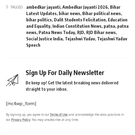
ambedkar jayanti
,
Ambedkar Jayanti 2026
,
Bihar
TAGGED:
Latest Updates
,
bihar news
,
Bihar political news
,
bihar politics
,
Dalit Students Felicitation
,
Education
and Equality
,
Indian Constitution News
,
patna
,
patna
news
,
Patna News Today
,
RJD
,
RJD Bihar news
,
Social Justice India
,
Tejashwi Yadav
,
Tejashwi Yadav
Speech
Sign Up For Daily Newsletter
Be keep up! Get the latest breaking news delivered
straight to your inbox.
[mc4wp_form]
By signing up, you agree to our
Terms of Use
and acknowledge the data practices in
our
Privacy Policy
. You may unsubscribe at any time.