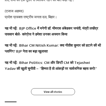
(एजाज अहमद)
प्रदेश प्रवक्ता राष्ट्रीय जनता दल, बिहार।
यह भी पढ़ें
:
BJP Office में मनेगी डॉ. भीमराव अंबेडकर जयंती, मंत्री लखेंद्र
पासवान बोले- कांग्रेस ने हमेशा उनका अपमान किया
यह भी पढ़ें
:
Bihar CM Nitish Kumar: क्या नीतीश कुमार को हटाने की थी
प्लानिंग? BJP नेता का बड़ा खुलासा!
सोनम कपूर ने शर्ट के बटन
श्वेता तिवारी ने सोशल मीडिया
Salman Khan की बर्थडे
श्वेता तिवारी ने सोशल मीडिया
यह भी पढ़ें
:
Bihar Politics: CM और डिप्टी CM को Tejashwi
खोलकर बेबी बंप फ्लॉन्ट किया
पर फिर लगाई आग, फोटो तेजी
पार्टी में लगा सितारों का मेला,
पर लगाई आग फोटो वायरल
Yadav की खुली चुनौती – “हिम्मत है तो आंकड़ों पर सार्वजनिक बहस करो!”
से Viral
धोनी हुए शामिल
By youthjagran
By youthjagran
By youthjagran
By youthjagran
View all stories