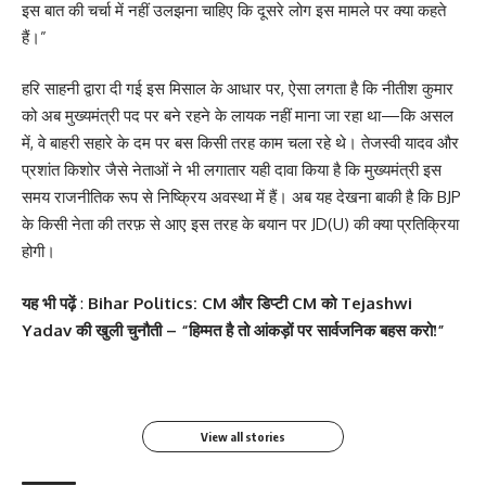
इस बात की चर्चा में नहीं उलझना चाहिए कि दूसरे लोग इस मामले पर क्या कहते
हैं।”
हरि साहनी द्वारा दी गई इस मिसाल के आधार पर, ऐसा लगता है कि नीतीश कुमार
को अब मुख्यमंत्री पद पर बने रहने के लायक नहीं माना जा रहा था—कि असल
में, वे बाहरी सहारे के दम पर बस किसी तरह काम चला रहे थे। तेजस्वी यादव और
प्रशांत किशोर जैसे नेताओं ने भी लगातार यही दावा किया है कि मुख्यमंत्री इस
समय राजनीतिक रूप से निष्क्रिय अवस्था में हैं। अब यह देखना बाकी है कि BJP
के किसी नेता की तरफ़ से आए इस तरह के बयान पर JD(U) की क्या प्रतिक्रिया
होगी।
सोनम कपूर ने शर्ट के बटन
श्वेता तिवारी ने सोशल मीडिया
Salman Khan की बर्थडे
श्वेता तिवारी ने सोशल मीडिया
यह भी पढ़ें
:
Bihar Politics: CM और डिप्टी CM को Tejashwi
खोलकर बेबी बंप फ्लॉन्ट किया
पर फिर लगाई आग, फोटो तेजी
पार्टी में लगा सितारों का मेला,
पर लगाई आग फोटो वायरल
Yadav की खुली चुनौती – “हिम्मत है तो आंकड़ों पर सार्वजनिक बहस करो!”
से Viral
धोनी हुए शामिल
By youthjagran
By youthjagran
By youthjagran
By youthjagran
View all stories