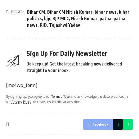
Bihar CM
,
Bihar CM Nitish Kumar
,
bihar news
,
bihar
TAGGED:
politics
,
bjp
,
BJP MLC
,
Nitish Kumar
,
patna
,
patna
news
,
RJD
,
Tejashwi Yadav
Sign Up For Daily Newsletter
Be keep up! Get the latest breaking news delivered
straight to your inbox.
[mc4wp_form]
By signing up, you agree to our
Terms of Use
and acknowledge the data practices in
our
Privacy Policy
. You may unsubscribe at any time.
Facebook