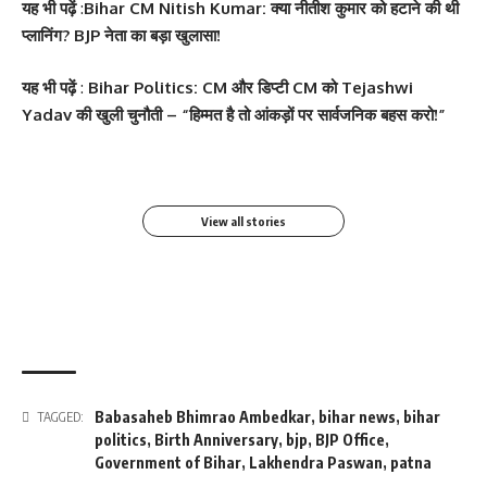
यह भी पढ़ें
:
Bihar CM Nitish Kumar: क्या नीतीश कुमार को हटाने की थी
प्लानिंग? BJP नेता का बड़ा खुलासा!
सोनम कपूर ने शर्ट के बटन
श्वेता तिवारी ने सोशल मीडिया
Salman Khan की बर्थडे
श्वेता तिवारी ने सोशल मीडिया
यह भी पढ़ें
:
Bihar Politics: CM और डिप्टी CM को Tejashwi
खोलकर बेबी बंप फ्लॉन्ट किया
पर फिर लगाई आग, फोटो तेजी
पार्टी में लगा सितारों का मेला,
पर लगाई आग फोटो वायरल
Yadav की खुली चुनौती – “हिम्मत है तो आंकड़ों पर सार्वजनिक बहस करो!”
से Viral
धोनी हुए शामिल
By youthjagran
By youthjagran
By youthjagran
By youthjagran
View all stories
Babasaheb Bhimrao Ambedkar
,
bihar news
,
bihar
TAGGED:
politics
,
Birth Anniversary
,
bjp
,
BJP Office
,
Government of Bihar
,
Lakhendra Paswan
,
patna