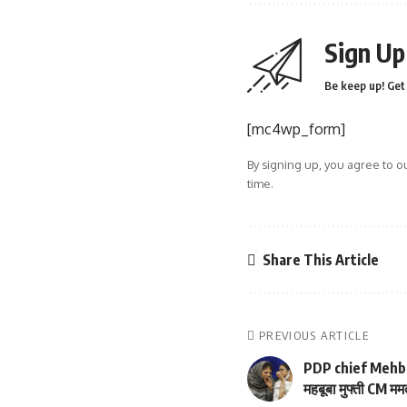
Sign Up
Be keep up! Get 
[mc4wp_form]
By signing up, you agree to o
time.
Share This Article
PREVIOUS ARTICLE
PDP chief Mehbooba
महबूबा मुफ्ती CM ममत