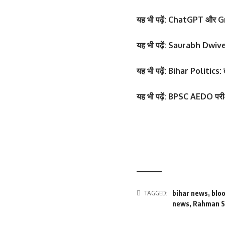
यह
भी पढ़ें:
ChatGPT और Grok ज
यह
भी पढ़ें:
Saurabh Dwivedi: 1
यह
भी पढ़ें:
Bihar Politics: ते
सोनम कपूर ने शर्ट क
Salman Khan की बर्थडे
फ्लॉन्ट किया
मेला, धोनी हुए शामिल
यह भी पढ़ें:
BPSC AEDO परीक्षा
By youthjagran
By youthjagran
TAGGED:
bihar news
,
blo
news
,
Rahman S