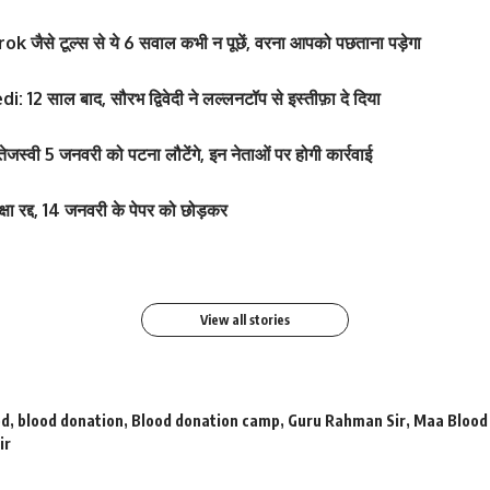
ैसे टूल्स से ये 6 सवाल कभी न पूछें, वरना आपको पछताना पड़ेगा
2 साल बाद, सौरभ द्विवेदी ने लल्लनटॉप से ​​इस्तीफ़ा दे दिया
जस्वी 5 जनवरी को पटना लौटेंगे, इन नेताओं पर होगी कार्रवाई
े बटन खोलकर बेबी बंप
श्वेता तिवारी ने सोशल मीड
 पार्टी में लगा सितारों का
श्वेता तिवारी ने सोशल मीड
फोटो तेजी से Viral
वायरल
 रद्द, 14 जनवरी के पेपर को छोड़कर
By youthjagran
By youthjagran
View all stories
od
,
blood donation
,
Blood donation camp
,
Guru Rahman Sir
,
Maa Blood
ir