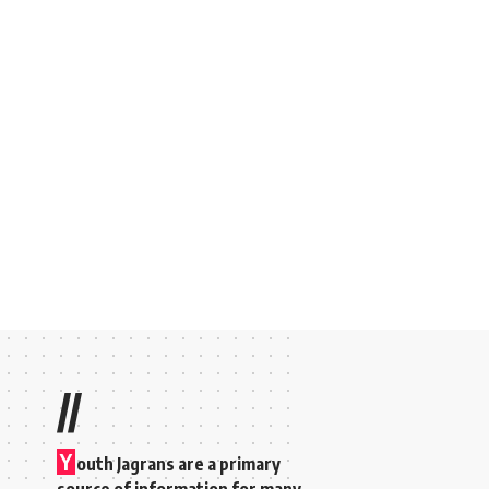
//
Y
outh Jagrans are a primary
source of information for many