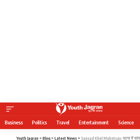
Business
Politics
Travel
Entertainment
Science
Youth Jagran
>
Blog
>
Latest News
>
‎Sansad Khel Mahotsav: पटना में सांसद