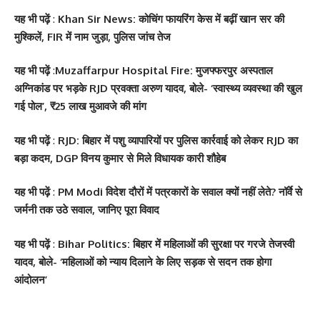
यह भी पढ़ें
:
Khan Sir News: कोचिंग फायरिंग केस में बढ़ीं खान सर की
मुश्किलें, FIR में नाम जुड़ा, पुलिस जांच तेज
यह भी पढ़ें
:
Muzaffarpur Hospital Fire: मुजफ्फरपुर अस्पताल
अग्निकांड पर भड़के RJD प्रवक्ता अरुण यादव, बोले- ‘स्वास्थ्य व्यवस्था की खुल
गई पोल’, ₹25 लाख मुआवजे की मांग
यह भी पढ़ें
:
RJD: बिहार में पशु व्यापारियों पर पुलिस कार्रवाई को लेकर RJD का
बड़ा कदम, DGP विनय कुमार से मिले विधायक कारी शौहेब
यह भी पढ़ें
:
PM Modi विदेश दौरों में पत्रकारों के सवाल क्यों नहीं लेते? नॉर्वे से
जर्मनी तक उठे सवाल, जानिए पूरा विवाद
यह भी पढ़ें
:
Bihar Politics: बिहार में महिलाओं की सुरक्षा पर गरजे तेजस्वी
सोनम कपूर ने शर्ट के बटन
श्वेता तिवारी ने सोशल मीडिया
Salman Khan की बर्थडे
श्वेता तिवारी ने सोशल मीडिया
यादव, बोले- ‘महिलाओं को न्याय दिलाने के लिए सड़क से सदन तक होगा
खोलकर बेबी बंप फ्लॉन्ट किया
पर फिर लगाई आग, फोटो तेजी
पार्टी में लगा सितारों का मेला,
पर लगाई आग फोटो वायरल
आंदोलन’
से Viral
धोनी हुए शामिल
By youthjagran
By youthjagran
By youthjagran
By youthjagran