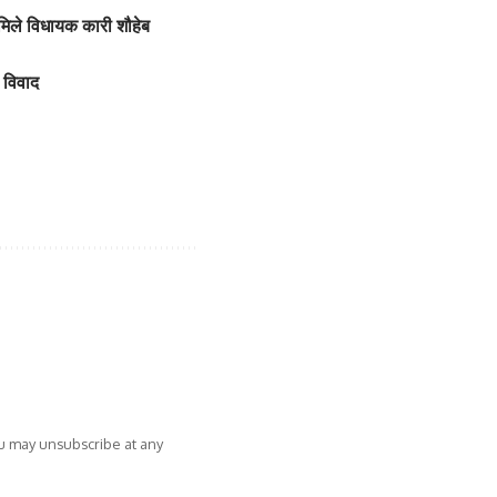
 मिले विधायक कारी शौहेब
िया पर फिर लगाई आग,
िया पर लगाई आग फोटो
ा विवाद
ou may unsubscribe at any