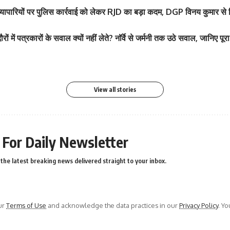
 व्यापारियों पर पुलिस कार्रवाई को लेकर RJD का बड़ा कदम, DGP विनय कुमार से
े बटन खोलकर बेबी बंप
श्वेता तिवारी ने सोशल मीड
 पार्टी में लगा सितारों का
श्वेता तिवारी ने सोशल मीड
फोटो तेजी से Viral
वायरल
 में पत्रकारों के सवाल क्यों नहीं लेते? नॉर्वे से जर्मनी तक उठे सवाल, जानिए पूर
By youthjagran
By youthjagran
View all stories
 For Daily Newsletter
the latest breaking news delivered straight to your inbox.
ur
Terms of Use
and acknowledge the data practices in our
Privacy Policy
. Y