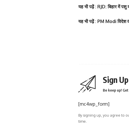
यह भी पढ़ें
:
RJD: बिहार में पशु
सोनम कपूर ने शर्ट क
Salman Khan की बर्थडे
फ्लॉन्ट किया
मेला, धोनी हुए शामिल
यह भी पढ़ें
:
PM Modi विदेश दौरों
By youthjagran
By youthjagran
Sign Up
Be keep up! Get 
[mc4wp_form]
By signing up, you agree to o
time.