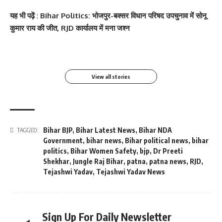
सोनम कपूर ने शर्ट के बटन
श्वेता तिवारी ने सोशल मीडिया
Salman Khan की बर्थडे
श्वेता तिवारी ने सोशल मीडिया
यह भी पढ़ें
:
Bihar Politics: भोजपुर-बक्सर विधान परिषद उपचुनाव में सोनू
खोलकर बेबी बंप फ्लॉन्ट किया
पर फिर लगाई आग, फोटो तेजी
पार्टी में लगा सितारों का मेला,
पर लगाई आग फोटो वायरल
कुमार राय की जीत, RJD कार्यालय में मना जश्न
से Viral
धोनी हुए शामिल
By youthjagran
By youthjagran
By youthjagran
By youthjagran
View all stories
Bihar BJP
,
Bihar Latest News
,
Bihar NDA
TAGGED:
Government
,
bihar news
,
Bihar political news
,
bihar
politics
,
Bihar Women Safety
,
bjp
,
Dr Preeti
Shekhar
,
Jungle Raj Bihar
,
patna
,
patna news
,
RJD
,
Tejashwi Yadav
,
Tejashwi Yadav News
Sign Up For Daily Newsletter