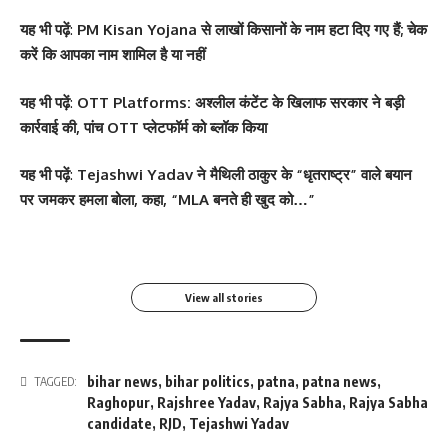
यह
भी पढ़ें
:
PM Kisan Yojana से लाखों किसानों के नाम हटा दिए गए हैं; चेक
करें कि आपका नाम शामिल है या नहीं
यह
भी पढ़ें
:
OTT Platforms: अश्लील कंटेंट के खिलाफ सरकार ने बड़ी
कार्रवाई की, पांच OTT प्लेटफॉर्म को ब्लॉक किया
सोनम कपूर ने शर्ट के बटन
श्वेता तिवारी ने सोशल मीडिया
Salman Khan की बर्थडे
श्वेता तिवारी ने सोशल मीडिया
यह
भी पढ़ें
:
Tejashwi Yadav ने मैथिली ठाकुर के “धृतराष्ट्र” वाले बयान
खोलकर बेबी बंप फ्लॉन्ट किया
पर फिर लगाई आग, फोटो तेजी
पार्टी में लगा सितारों का मेला,
पर लगाई आग फोटो वायरल
पर जमकर हमला बोला, कहा, “MLA बनते ही खुद को…”
से Viral
धोनी हुए शामिल
By youthjagran
By youthjagran
By youthjagran
By youthjagran
View all stories
bihar news
,
bihar politics
,
patna
,
patna news
,
TAGGED:
Raghopur
,
Rajshree Yadav
,
Rajya Sabha
,
Rajya Sabha
candidate
,
RJD
,
Tejashwi Yadav