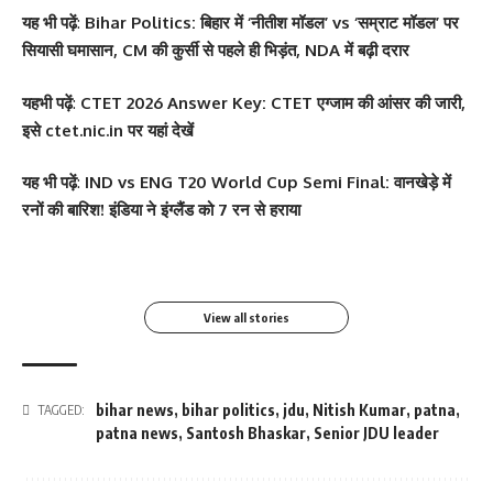
यह भी पढ़ें
:
Bihar Politics: बिहार में ‘नीतीश मॉडल’ vs ‘सम्राट मॉडल’ पर
सियासी घमासान, CM की कुर्सी से पहले ही भिड़ंत, NDA में बढ़ी दरार
यहभी पढ़ें
:
CTET 2026 Answer Key: CTET एग्जाम की आंसर की जारी,
इसे ctet.nic.in पर यहां देखें
सोनम कपूर ने शर्ट के बटन
श्वेता तिवारी ने सोशल मीडिया
Salman Khan की बर्थडे
श्वेता तिवारी ने सोशल मीडिया
यह भी पढ़ें
:
IND vs ENG T20 World Cup Semi Final: वानखेड़े में
खोलकर बेबी बंप फ्लॉन्ट किया
पर फिर लगाई आग, फोटो तेजी
पार्टी में लगा सितारों का मेला,
पर लगाई आग फोटो वायरल
रनों की बारिश! इंडिया ने इंग्लैंड को 7 रन से हराया
से Viral
धोनी हुए शामिल
By youthjagran
By youthjagran
By youthjagran
By youthjagran
View all stories
bihar news
,
bihar politics
,
jdu
,
Nitish Kumar
,
patna
,
TAGGED:
patna news
,
Santosh Bhaskar
,
Senior JDU leader