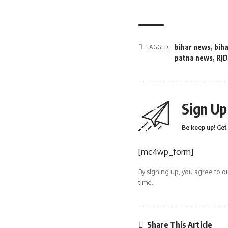
TAGGED:
bihar news
,
biha
patna news
,
RJD
Sign Up
Be keep up! Get 
[mc4wp_form]
By signing up, you agree to o
time.
Share This Article