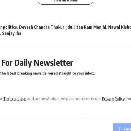
View all stories
r politics
,
Devesh Chandra Thakur
,
jdu
,
Jitan Ram Manjhi
,
Nawal Kish
,
Sanjay Jha
 For Daily Newsletter
the latest breaking news delivered straight to your inbox.
ur
Terms of Use
and acknowledge the data practices in our
Privacy Policy
. Y
Fac