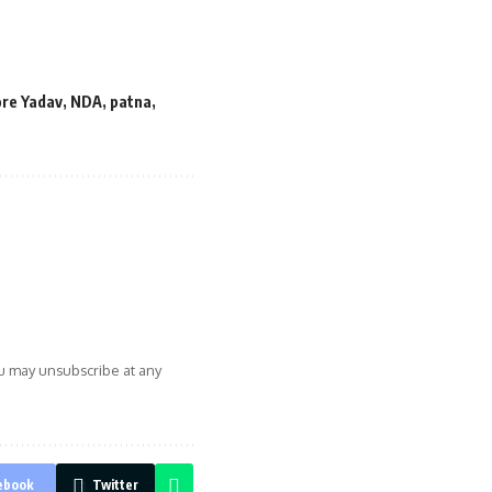
ore Yadav
,
NDA
,
patna
,
ou may unsubscribe at any
ebook
Twitter