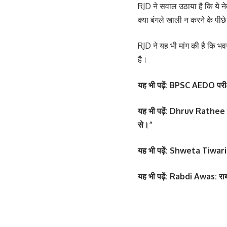
RJD ने सवाल उठाया है कि ये नेत
क्या बंगले खाली न करने के पीछ
RJD ने यह भी मांग की है कि भ
है।
यह भी पढ़ें:
BPSC AEDO परीक्षा
यह भी पढ़ें:
Dhruv Rathee ने जान
से।”
यह भी पढ़ें:
Shweta Tiwari: की
सोनम कपूर ने शर्ट क
Salman Khan की बर्थडे
फ्लॉन्ट किया
मेला, धोनी हुए शामिल
यह भी पढ़ें:
Rabdi Awas: राबड़ी
By youthjagran
By youthjagran