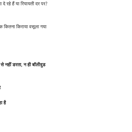
 दे रहे हैं या रियायती दर पर?
 तक कितना किराया वसूला गया
 से नहीं डरता, न ही बॉलीवुड
ै
िया पर फिर लगाई आग,
िया पर लगाई आग फोटो
ा है